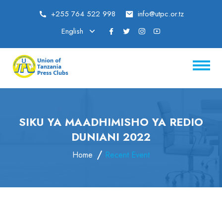
+255 764 522 998
info@utpc.or.tz
English
SIKU YA MAADHIMISHO YA REDIO
DUNIANI 2022
Home
Recent Event